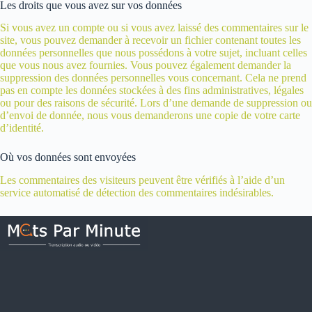
Les droits que vous avez sur vos données
Si vous avez un compte ou si vous avez laissé des commentaires sur le
site, vous pouvez demander à recevoir un fichier contenant toutes les
données personnelles que nous possédons à votre sujet, incluant celles
que vous nous avez fournies. Vous pouvez également demander la
suppression des données personnelles vous concernant. Cela ne prend
pas en compte les données stockées à des fins administratives, légales
ou pour des raisons de sécurité. Lors d’une demande de suppression ou
d’envoi de donnée, nous vous demanderons une copie de votre carte
d’identité.
Où vos données sont envoyées
Les commentaires des visiteurs peuvent être vérifiés à l’aide d’un
service automatisé de détection des commentaires indésirables.